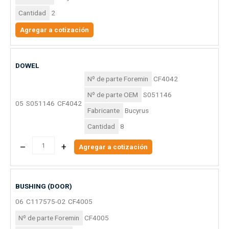
Cantidad
2
Agregar a cotización
DOWEL
Nº de parte Foremin
CF4042
Nº de parte OEM
S051146
05
S051146
CF4042
Fabricante
Bucyrus
Cantidad
8
–
+
Agregar a cotización
BUSHING (DOOR)
06
C117575-02
CF4005
Nº de parte Foremin
CF4005