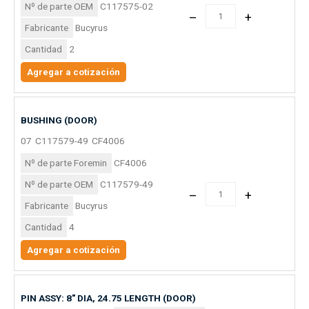
Nº de parte OEM
C117575-02
–
+
Fabricante
Bucyrus
Cantidad
2
Agregar a cotización
BUSHING (DOOR)
07
C117579-49
CF4006
Nº de parte Foremin
CF4006
Nº de parte OEM
C117579-49
–
+
Fabricante
Bucyrus
Cantidad
4
Agregar a cotización
PIN ASSY: 8″ DIA, 24.75 LENGTH (DOOR)