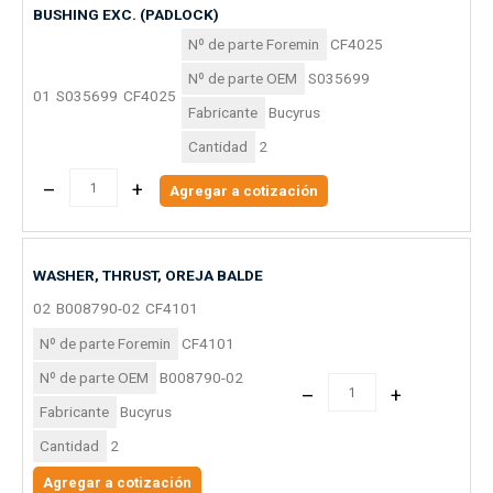
BUSHING EXC. (PADLOCK)
Nº de parte Foremin
CF4025
Nº de parte OEM
S035699
01
S035699
CF4025
Fabricante
Bucyrus
Cantidad
2
–
+
Agregar a cotización
WASHER, THRUST, OREJA BALDE
02
B008790-02
CF4101
Nº de parte Foremin
CF4101
Nº de parte OEM
B008790-02
–
+
Fabricante
Bucyrus
Cantidad
2
Agregar a cotización