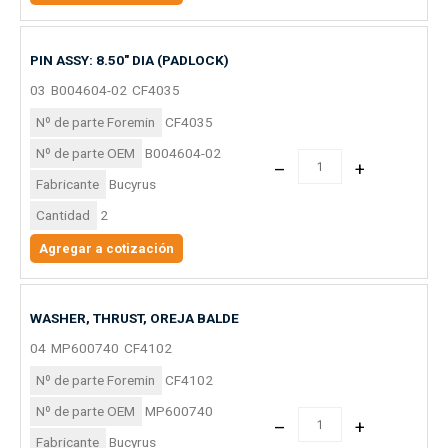
PIN ASSY: 8.50″ DIA (PADLOCK)
03
B004604-02
CF4035
Nº de parte Foremin
CF4035
Nº de parte OEM
B004604-02
–
+
Fabricante
Bucyrus
Cantidad
2
Agregar a cotización
WASHER, THRUST, OREJA BALDE
04
MP600740
CF4102
Nº de parte Foremin
CF4102
Nº de parte OEM
MP600740
–
+
Fabricante
Bucyrus