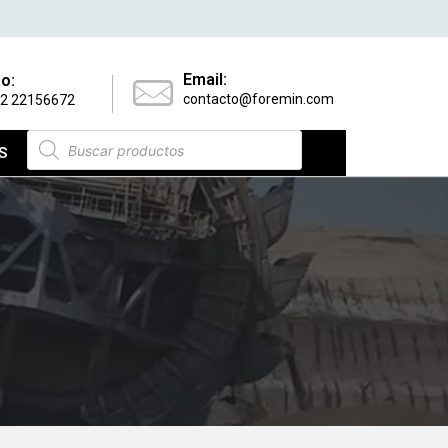
Email:
o:
contacto@foremin.com
 2 22156672
S