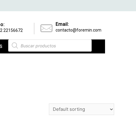
Email:
o:
contacto@foremin.com
 2 22156672
S