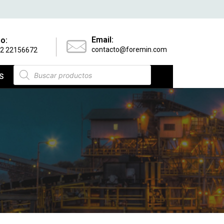
Email:
o:
contacto@foremin.com
 2 22156672
S