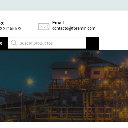
Email:
o:
contacto@foremin.com
 2 22156672
S