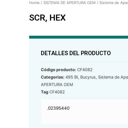
Home
/
SISTEMA DE APERTURA OEM
/
Sistema de Ape
SCR, HEX
DETALLES DEL PRODUCTO
Código producto:
CF4082
Categorías:
495 BI
,
Bucyrus
,
Sistema de Ape
APERTURA OEM
Tag
CF4082
.02395440