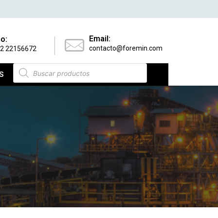
Email:
o:
contacto@foremin.com
 2 22156672
S