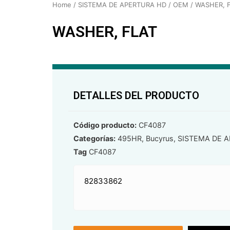
Home
/
SISTEMA DE APERTURA HD / OEM
/ WASHER, 
WASHER, FLAT
DETALLES DEL PRODUCTO
Código producto:
CF4087
Categorías:
495HR
,
Bucyrus
,
SISTEMA DE A
Tag
CF4087
82833862