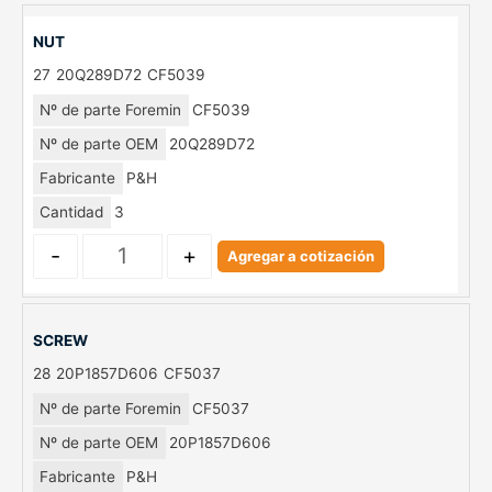
NUT
27
20Q289D72
CF5039
Nº de parte Foremin
CF5039
Nº de parte OEM
20Q289D72
Fabricante
P&H
Cantidad
3
-
+
Agregar a cotización
SCREW
28
20P1857D606
CF5037
Nº de parte Foremin
CF5037
Nº de parte OEM
20P1857D606
Fabricante
P&H