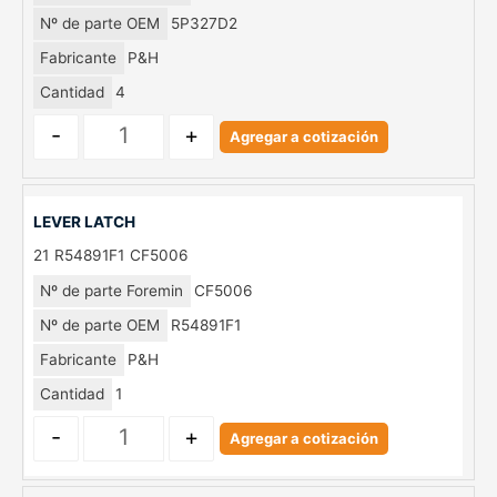
Nº de parte OEM
5P327D2
Fabricante
P&H
Cantidad
4
-
+
Agregar a cotización
LEVER LATCH
21
R54891F1
CF5006
Nº de parte Foremin
CF5006
Nº de parte OEM
R54891F1
Fabricante
P&H
Cantidad
1
-
+
Agregar a cotización