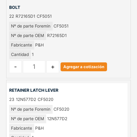
BOLT
22
R72165D1
CF5051
Nº de parte Foremin
CF5051
Nº de parte OEM
R72165D1
Fabricante
P&H
Cantidad
1
-
+
Agregar a cotización
RETAINER LATCH LEVER
23
12N577D2
CF5020
Nº de parte Foremin
CF5020
Nº de parte OEM
12N577D2
Fabricante
P&H