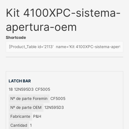
Kit 4100XPC-sistema-
apertura-oem
Shortcode
LATCH BAR
18
12N595D3
CF5005
Nº de parte Foremin
CF5005
Nº de parte OEM
12N595D3
Fabricante
P&H
Cantidad
1