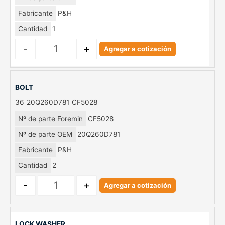
Fabricante
P&H
Cantidad
1
-
+
Agregar a cotización
BOLT
36
20Q260D781
CF5028
Nº de parte Foremin
CF5028
Nº de parte OEM
20Q260D781
Fabricante
P&H
Cantidad
2
-
+
Agregar a cotización
LOCK WASHER