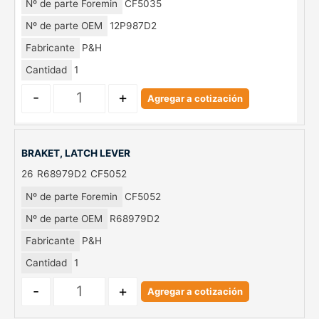
Nº de parte Foremin
CF5035
Nº de parte OEM
12P987D2
Fabricante
P&H
Cantidad
1
-
+
Agregar a cotización
BRAKET, LATCH LEVER
26
R68979D2
CF5052
Nº de parte Foremin
CF5052
Nº de parte OEM
R68979D2
Fabricante
P&H
Cantidad
1
-
+
Agregar a cotización