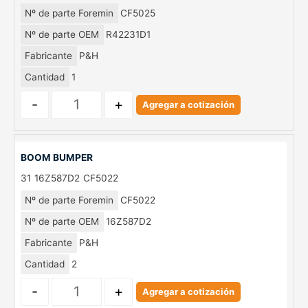
Nº de parte Foremin
CF5025
Nº de parte OEM
R42231D1
Fabricante
P&H
Cantidad
1
-
+
Agregar a cotización
BOOM BUMPER
31
16Z587D2
CF5022
Nº de parte Foremin
CF5022
Nº de parte OEM
16Z587D2
Fabricante
P&H
Cantidad
2
-
+
Agregar a cotización