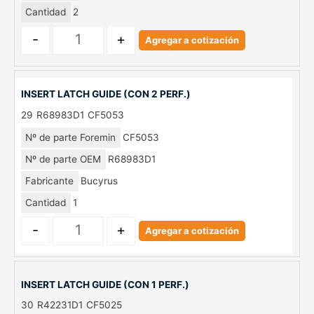
Cantidad
2
-
+
Agregar a cotización
INSERT LATCH GUIDE (CON 2 PERF.)
29
R68983D1
CF5053
Nº de parte Foremin
CF5053
Nº de parte OEM
R68983D1
Fabricante
Bucyrus
Cantidad
1
-
+
Agregar a cotización
INSERT LATCH GUIDE (CON 1 PERF.)
30
R42231D1
CF5025