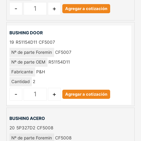
-
+
Agregar a cotización
BUSHING DOOR
19
R51154D11
CF5007
Nº de parte Foremin
CF5007
Nº de parte OEM
R51154D11
Fabricante
P&H
Cantidad
2
-
+
Agregar a cotización
BUSHING ACERO
20
5P327D2
CF5008
Nº de parte Foremin
CF5008