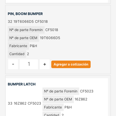
PIN, BOOM BUMPER
32
19T6066D5
CF5018
Nº de parte Foremin
CF5018
Nº de parte OEM
19T6066D5
Fabricante
P&H
Cantidad
2
-
+
Agregar a cotización
BUMPER LATCH
Nº de parte Foremin
CF5023
Nº de parte OEM
16Z862
33
16Z862
CF5023
Fabricante
P&H
Cantidad
2