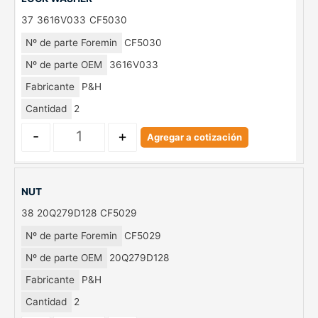
37
3616V033
CF5030
Nº de parte Foremin
CF5030
Nº de parte OEM
3616V033
Fabricante
P&H
Cantidad
2
-
+
Agregar a cotización
NUT
38
20Q279D128
CF5029
Nº de parte Foremin
CF5029
Nº de parte OEM
20Q279D128
Fabricante
P&H
Cantidad
2