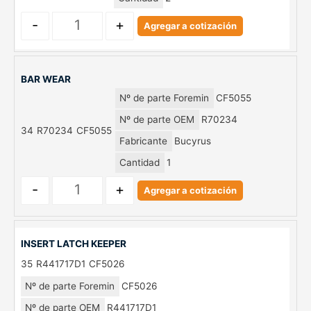
-
+
Agregar a cotización
BAR WEAR
Nº de parte Foremin
CF5055
Nº de parte OEM
R70234
34
R70234
CF5055
Fabricante
Bucyrus
Cantidad
1
-
+
Agregar a cotización
INSERT LATCH KEEPER
35
R441717D1
CF5026
Nº de parte Foremin
CF5026
Nº de parte OEM
R441717D1