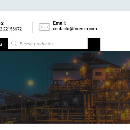
Email:
o:
contacto@foremin.com
 2 22156672
S