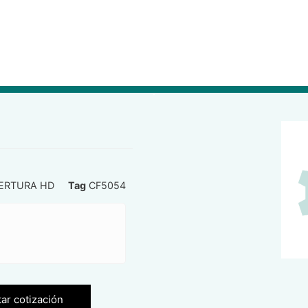
PERTURA HD
Tag
CF5054
tar cotización