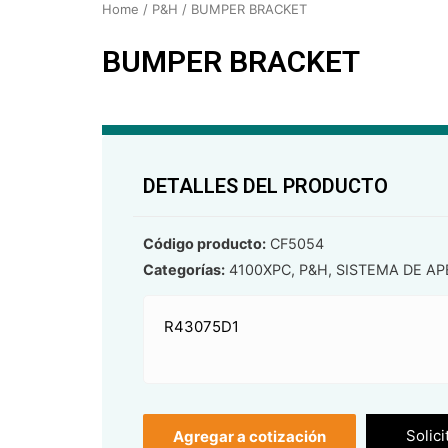
Home
/
P&H
/ BUMPER BRACKET
BUMPER BRACKET
DETALLES DEL PRODUCTO
Código producto:
CF5054
Categorías:
4100XPC
,
P&H
,
SISTEMA DE A
R43075D1
Solici
Agregar a cotización