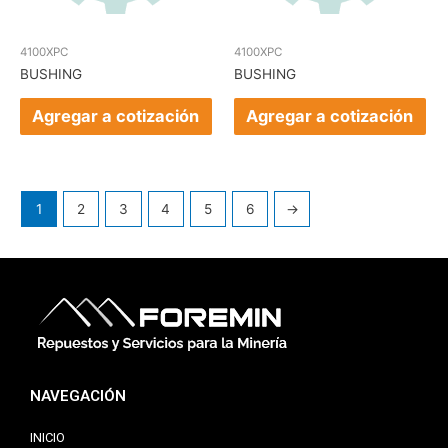
4100XPC
4100XPC
BUSHING
BUSHING
Agregar a cotización
Agregar a cotización
1
2
3
4
5
6
→
NAVEGACIÓN
INICIO