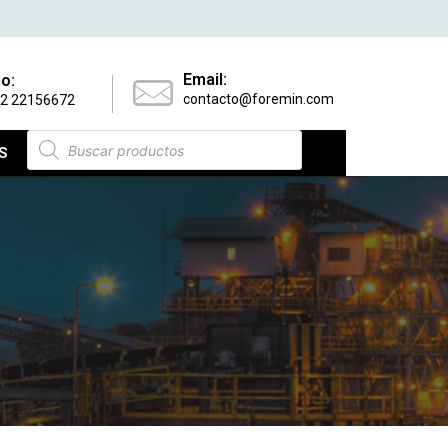
Email:
o:
contacto@foremin.com
 2 22156672
S