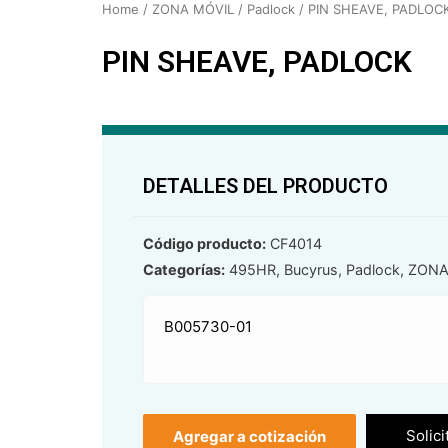
Home
/
ZONA MÓVIL
/
Padlock
/ PIN SHEAVE, PADLOC
PIN SHEAVE, PADLOCK
DETALLES DEL PRODUCTO
Código producto:
CF4014
Categorías:
495HR
,
Bucyrus
,
Padlock
,
ZONA
B005730-01
Solici
Agregar a cotización