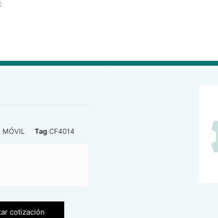
K
 MÓVIL
Tag
CF4014
tar cotización