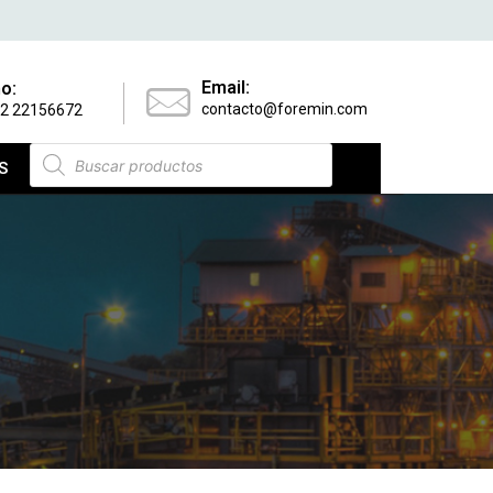
Email:
o:
contacto@foremin.com
 2 22156672
S