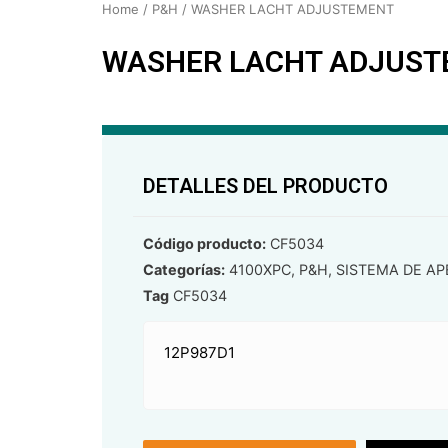
Home
/
P&H
/ WASHER LACHT ADJUSTEMENT
WASHER LACHT ADJUS
DETALLES DEL PRODUCTO
Código producto:
CF5034
Categorías:
4100XPC
,
P&H
,
SISTEMA DE AP
Tag
CF5034
12P987D1